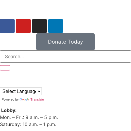
Donate Today
Powered by
Translate
Lobby:
Mon. – Fri.: 9 a.m. – 5 p.m.
Saturday: 10 a.m. – 1 p.m.