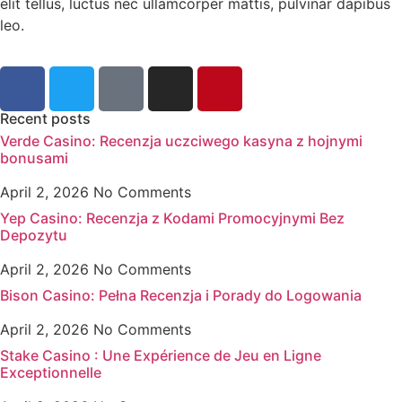
elit tellus, luctus nec ullamcorper mattis, pulvinar dapibus
leo.
Recent posts
Verde Casino: Recenzja uczciwego kasyna z hojnymi
bonusami
April 2, 2026
No Comments
Yep Casino: Recenzja z Kodami Promocyjnymi Bez
Depozytu
April 2, 2026
No Comments
Bison Casino: Pełna Recenzja i Porady do Logowania
April 2, 2026
No Comments
Stake Casino : Une Expérience de Jeu en Ligne
Exceptionnelle