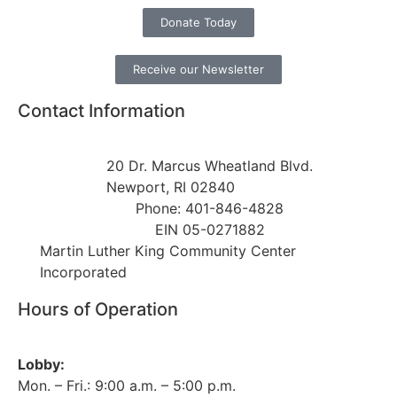
Donate Today
Receive our Newsletter
Contact Information
20 Dr. Marcus Wheatland Blvd.
Newport, RI 02840
Phone: 401-846-4828
EIN 05-0271882
Martin Luther King Community Center
Incorporated
Hours of Operation
Lobby:
Mon. – Fri.: 9:00 a.m. – 5:00 p.m.