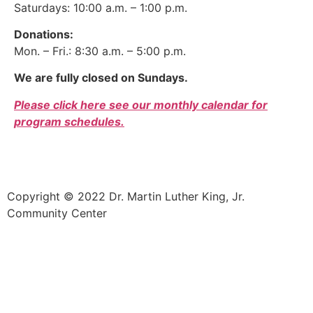
Saturdays: 10:00 a.m. – 1:00 p.m.
Donations:
Mon. – Fri.: 8:30 a.m. – 5:00 p.m.
We are fully closed on Sundays.
Please click here see our monthly calendar for
program schedules.
Donor Bill of Rights
|
Privacy Policy
Copyright © 2022 Dr. Martin Luther King, Jr.
Community Center