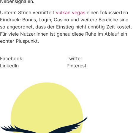
Nebensignalen.
Unterm Strich vermittelt
vulkan vegas
einen fokussierten
Eindruck: Bonus, Login, Casino und weitere Bereiche sind
so angeordnet, dass der Einstieg nicht unnötig Zeit kostet.
Für viele Nutzer:innen ist genau diese Ruhe im Ablauf ein
echter Pluspunkt.
Facebook
Twitter
LinkedIn
Pinterest