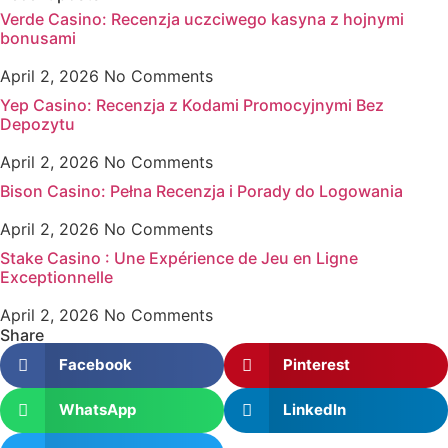
Verde Casino: Recenzja uczciwego kasyna z hojnymi
bonusami
April 2, 2026
No Comments
Yep Casino: Recenzja z Kodami Promocyjnymi Bez
Depozytu
April 2, 2026
No Comments
Bison Casino: Pełna Recenzja i Porady do Logowania
April 2, 2026
No Comments
Stake Casino : Une Expérience de Jeu en Ligne
Exceptionnelle
April 2, 2026
No Comments
Share
Facebook
Pinterest
WhatsApp
LinkedIn