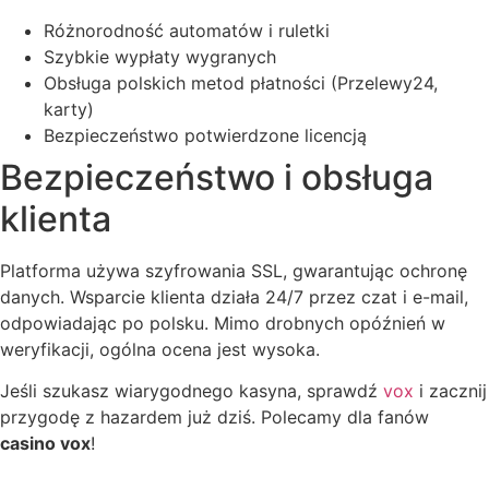
Różnorodność automatów i ruletki
Szybkie wypłaty wygranych
Obsługa polskich metod płatności (Przelewy24,
karty)
Bezpieczeństwo potwierdzone licencją
Bezpieczeństwo i obsługa
klienta
Platforma używa szyfrowania SSL, gwarantując ochronę
danych. Wsparcie klienta działa 24/7 przez czat i e-mail,
odpowiadając po polsku. Mimo drobnych opóźnień w
weryfikacji, ogólna ocena jest wysoka.
Jeśli szukasz wiarygodnego kasyna, sprawdź
vox
i zacznij
przygodę z hazardem już dziś. Polecamy dla fanów
casino vox
!