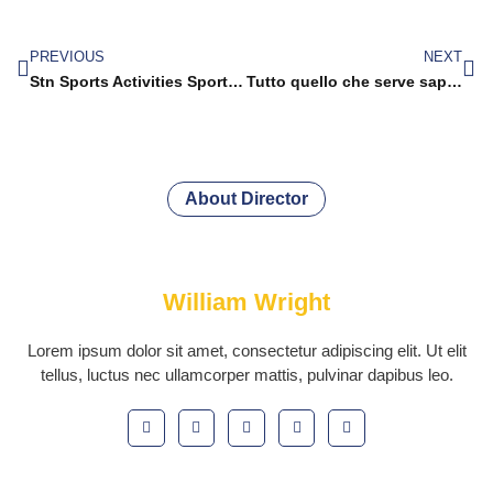
PREVIOUS
NEXT
Stn Sports Activities Sportsbook Evaluation 2020 Lines, Bonuses, Odds, Casino, Poker
Tutto quello che serve sapere su ice fishing casino: strumenti disponibili in modo intuitivo
About Director
William Wright
Lorem ipsum dolor sit amet, consectetur adipiscing elit. Ut elit
tellus, luctus nec ullamcorper mattis, pulvinar dapibus leo.