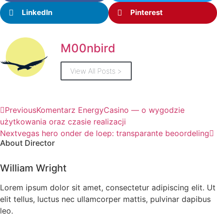
LinkedIn
Pinterest
M00nbird
View All Posts >
Previous
Komentarz EnergyCasino — o wygodzie
użytkowania oraz czasie realizacji
Next
vegas hero onder de loep: transparante beoordeling
About Director
William Wright
Lorem ipsum dolor sit amet, consectetur adipiscing elit. Ut
elit tellus, luctus nec ullamcorper mattis, pulvinar dapibus
leo.