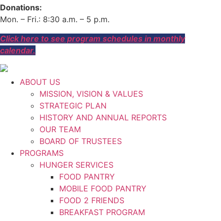
Donations:
Mon. – Fri.: 8:30 a.m. – 5 p.m.
Click here to see program schedules in monthly
calendar.
ABOUT US
MISSION, VISION & VALUES
STRATEGIC PLAN
HISTORY AND ANNUAL REPORTS
OUR TEAM
BOARD OF TRUSTEES
PROGRAMS
HUNGER SERVICES
FOOD PANTRY
MOBILE FOOD PANTRY
FOOD 2 FRIENDS
BREAKFAST PROGRAM