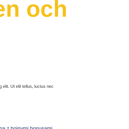
en och
lit. Ut elit tellus, luctus nec
na z hojnymi bonusami