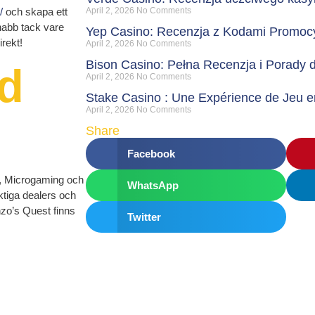
/
och skapa ett
April 2, 2026
No Comments
nabb tack vare
Yep Casino: Recenzja z Kodami Promoc
irekt!
April 2, 2026
No Comments
Bison Casino: Pełna Recenzja i Porady
ud
April 2, 2026
No Comments
Stake Casino : Une Expérience de Jeu e
April 2, 2026
No Comments
Share
Facebook
t, Microgaming och
WhatsApp
ktiga dealers och
nzo’s Quest finns
Twitter