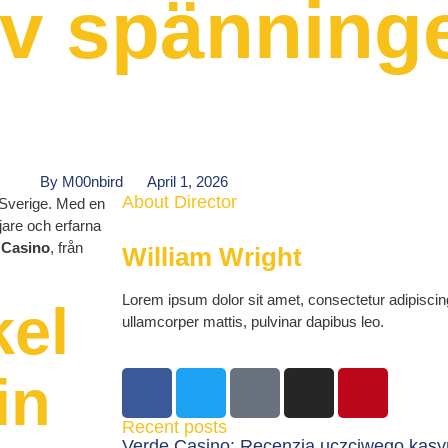
av spänning
By
M00nbird
April 1, 2026
About Director
 Sverige. Med en
are och erfarna
 Casino
, från
William Wright
Lorem ipsum dolor sit amet, consectetur adipiscing e
kel
ullamcorper mattis, pulvinar dapibus leo.
in
Recent posts
Verde Casino: Recenzja uczciwego kasy