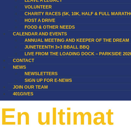
LEAVE A LEGACY
VOLUNTEER
CHARITY RACES (5K, 10K, HALF & FULL MARATH
HOST A DRIVE
FOOD & OTHER NEEDS
CALENDAR AND EVENTS
ANNUAL MEETING AND KEEPER OF THE DREAM
JUNETEENTH 3×3 BBALL BBQ
LIVE FROM THE LOADING DOCK – PARKSIDE 202
CONTACT
NEWS
NEWSLETTERS
SIGN UP FOR E-NEWS
JOIN OUR TEAM
401GIVES
En ultimat