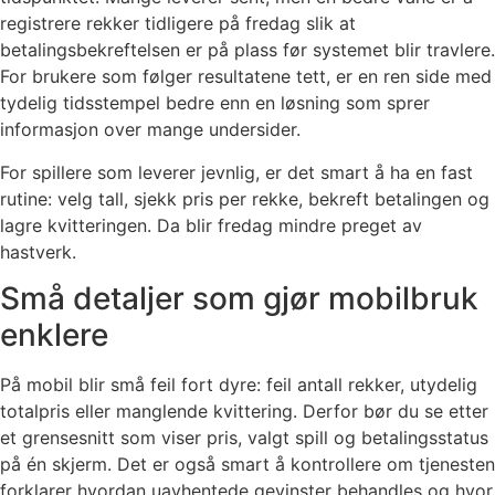
registrere rekker tidligere på fredag slik at
betalingsbekreftelsen er på plass før systemet blir travlere.
For brukere som følger resultatene tett, er en ren side med
tydelig tidsstempel bedre enn en løsning som sprer
informasjon over mange undersider.
For spillere som leverer jevnlig, er det smart å ha en fast
rutine: velg tall, sjekk pris per rekke, bekreft betalingen og
lagre kvitteringen. Da blir fredag mindre preget av
hastverk.
Små detaljer som gjør mobilbruk
enklere
På mobil blir små feil fort dyre: feil antall rekker, utydelig
totalpris eller manglende kvittering. Derfor bør du se etter
et grensesnitt som viser pris, valgt spill og betalingsstatus
på én skjerm. Det er også smart å kontrollere om tjenesten
forklarer hvordan uavhentede gevinster behandles og hvor