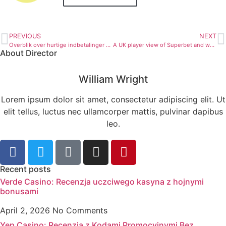
PREVIOUS
NEXT
Overblik over hurtige indbetalinger hos Unibet
A UK player view of Superbet and wallet support for UK users for mobile-first sessions
About Director
William Wright
Lorem ipsum dolor sit amet, consectetur adipiscing elit. Ut
elit tellus, luctus nec ullamcorper mattis, pulvinar dapibus
leo.
Recent posts
Verde Casino: Recenzja uczciwego kasyna z hojnymi
bonusami
April 2, 2026
No Comments
Yep Casino: Recenzja z Kodami Promocyjnymi Bez