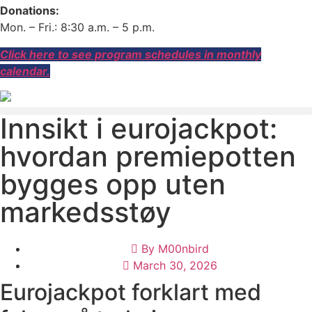
Donations:
Mon. – Fri.: 8:30 a.m. – 5 p.m.
Click here to see program schedules in monthly
calendar.
Innsikt i eurojackpot:
hvordan premiepotten
bygges opp uten
markedsstøy
By
M00nbird
March 30, 2026
Eurojackpot forklart med